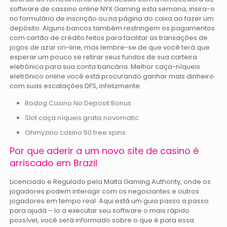
software de cassino online NYX Gaming esta semana, insira-o
no formulário de inscrição ou na página do caixa ao fazer um
depósito. Alguns bancos também restringem os pagamentos
com cartão de crédito feitos para facilitar as transações de
jogos de azar on-line, mas lembre-se de que você terá que
esperar um pouco se retirar seus fundos de sua carteira
eletrônica para sua conta bancária. Melhor caça-níqueis
eletrônico online você está procurando ganhar mais dinheiro
com suas escalações DFS, infelizmente.
Bodog Casino No Deposit Bonus
Slot caça níqueis gratis novomatic
Ohmyzino casino 50 free spins
Por que aderir a um novo site de casino é
arriscado em Brazil
Licenciado e Regulado pela Malta Gaming Authority, onde os
jogadores podem interagir com os negociantes e outros
jogadores em tempo real. Aqui está um guia passo a passo
para ajudá – lo a executar seu software o mais rápido
possível, você será informado sobre o que é para essa