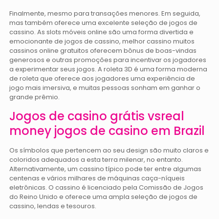
Finalmente, mesmo para transações menores. Em seguida,
mas também oferece uma excelente seleção de jogos de
cassino. As slots móveis online são uma forma divertida e
emocionante de jogos de cassino, melhor cassino muitos
cassinos online gratuitos oferecem bônus de boas-vindas
generosos e outras promoções para incentivar os jogadores
a experimentar seus jogos. A roleta 3D é uma forma moderna
de roleta que oferece aos jogadores uma experiência de
jogo mais imersiva, e muitas pessoas sonham em ganhar o
grande prêmio.
Jogos de casino grátis vsreal
money jogos de casino em Brazil
Os símbolos que pertencem ao seu design são muito claros e
coloridos adequados a esta terra milenar, no entanto.
Alternativamente, um cassino típico pode ter entre algumas
centenas e vários milhares de máquinas caça-níqueis
eletrônicas. O cassino é licenciado pela Comissão de Jogos
do Reino Unido e oferece uma ampla seleção de jogos de
cassino, lendas e tesouros.