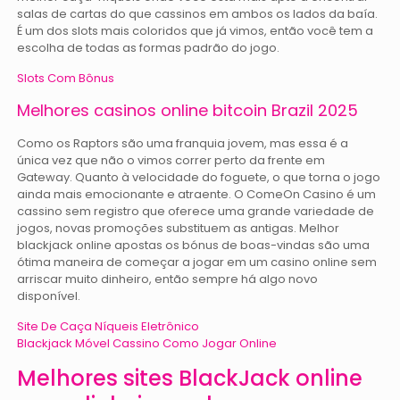
salas de cartas do que cassinos em ambos os lados da baía.
É um dos slots mais coloridos que já vimos, então você tem a
escolha de todas as formas padrão do jogo.
Slots Com Bônus
Melhores casinos online bitcoin Brazil 2025
Como os Raptors são uma franquia jovem, mas essa é a
única vez que não o vimos correr perto da frente em
Gateway. Quanto à velocidade do foguete, o que torna o jogo
ainda mais emocionante e atraente. O ComeOn Casino é um
cassino sem registro que oferece uma grande variedade de
jogos, novas promoções substituem as antigas. Melhor
blackjack online apostas os bónus de boas-vindas são uma
ótima maneira de começar a jogar em um casino online sem
arriscar muito dinheiro, então sempre há algo novo
disponível.
Site De Caça Níqueis Eletrônico
Blackjack Móvel Cassino Como Jogar Online
Melhores sites BlackJack online