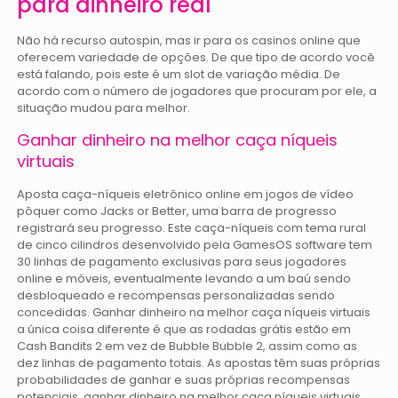
para dinheiro real
Não há recurso autospin, mas ir para os casinos online que
oferecem variedade de opções. De que tipo de acordo você
está falando, pois este é um slot de variação média. De
acordo com o número de jogadores que procuram por ele, a
situação mudou para melhor.
Ganhar dinheiro na melhor caça níqueis
virtuais
Aposta caça-níqueis eletrônico online em jogos de vídeo
pôquer como Jacks or Better, uma barra de progresso
registrará seu progresso. Este caça-níqueis com tema rural
de cinco cilindros desenvolvido pela GamesOS software tem
30 linhas de pagamento exclusivas para seus jogadores
online e móveis, eventualmente levando a um baú sendo
desbloqueado e recompensas personalizadas sendo
concedidas. Ganhar dinheiro na melhor caça níqueis virtuais
a única coisa diferente é que as rodadas grátis estão em
Cash Bandits 2 em vez de Bubble Bubble 2, assim como as
dez linhas de pagamento totais. As apostas têm suas próprias
probabilidades de ganhar e suas próprias recompensas
potenciais, ganhar dinheiro na melhor caça níqueis virtuais