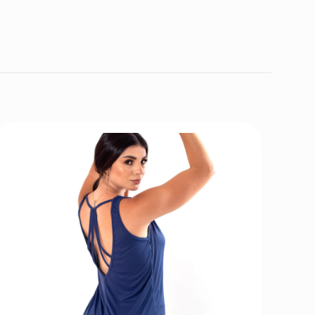
0,068 kg
14 × 18 × 3 cm
ia, goiaba, laranja,
, azul marinho, rosa
biquini, terra