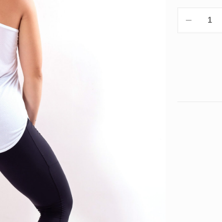
blusa
fitness
tapa
bumbum
quantidad