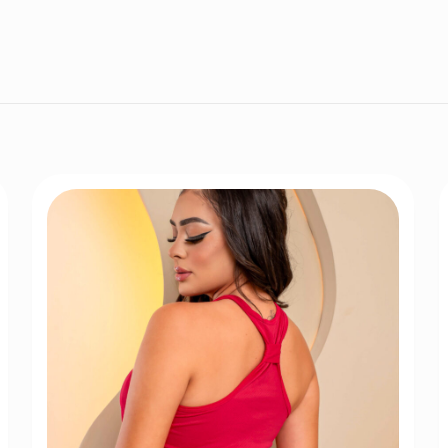
açai, Amarelo, Azul, Branco, chumbo, Cinza, fucs
lilás, pink, Preto, roxo, Verde A, Vermelho, vinho