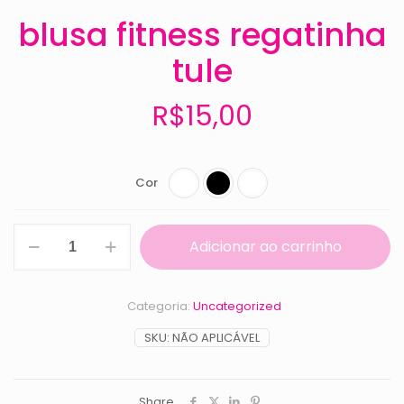
blusa fitness regatinha
tule
R$
15,00
Cor
blusa
Adicionar ao carrinho
fitness
regatinha
tule
quantidade
Categoria:
Uncategorized
SKU:
NÃO APLICÁVEL
Share