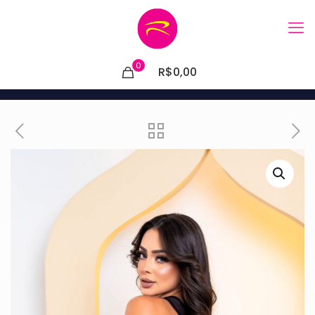
0
R$0,00