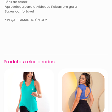
Fácil de secar
Apropriada para atividades físicas em geral
Super confortável
* PEÇAS TAMANHO ÚNICO*
Peso
0,085 kg
Dimensões
14 × 18 × 3 cm
açai, Amarelo, Azul, Branco,
chumbo, Cinza, fucsia, goiaba,
Cor
laranja, lilás, pink, Preto, roxo,
Produtos relacionados
Verde A, Vermelho, vinho, azul
marinho, rosa biquini, terra