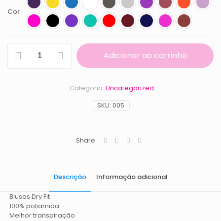
Cor
blusa
Adicionar ao carrinho
fitness
natal
quantidade
Categoria:
Uncategorized
SKU:
005
Share
Descrição
Informação adicional
Blusas Dry Fit
100% poliamida
Melhor transpiração