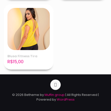
Blusa Fitness Tira
R$
15,00
© 2026 Betheme by
Muffin group
| All Rights Reserved |
Powered by
WordPress