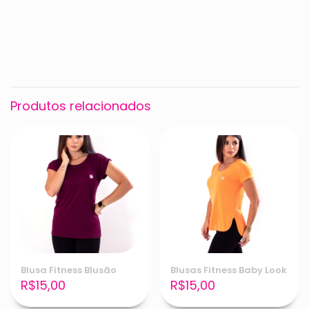
Peso
0,075 kg
Dimensões
14 × 17 × 3 cm
Cor
Preto, CORES VARIADAS
Produtos relacionados
Blusa Fitness Blusão
Blusas Fitness Baby Look
R$
15,00
R$
15,00