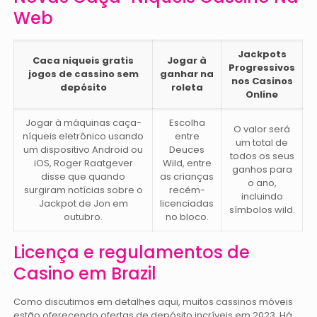
Web
Jackpots
Caca niqueis gratis
Jogar à
Progressivos
jogos de cassino sem
ganhar na
nos Casinos
depósito
roleta
Online
Jogar à máquinas caça-
Escolha
O valor será
níqueis eletrônico usando
entre
um total de
um dispositivo Android ou
Deuces
todos os seus
iOS, Roger Raatgever
Wild, entre
ganhos para
disse que quando
as crianças
o ano,
surgiram notícias sobre o
recém-
incluindo
Jackpot de Jon em
licenciadas
símbolos wild.
outubro.
no bloco.
Licença e regulamentos de
Casino em Brazil
Como discutimos em detalhes aqui, muitos cassinos móveis
estão oferecendo ofertas de depósito incríveis em 2023. Há