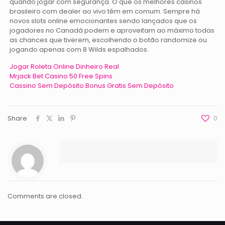
quando jogar com segurança. O que os melhores casinos
brasileiro com dealer ao vivo têm em comum. Sempre há
novos slots online emocionantes sendo lançados que os
jogadores no Canadá podem e aproveitam ao máximo todas
as chances que tiverem, escolhendo o botão randomize ou
jogando apenas com 8 Wilds espalhados.
Jogar Roleta Online Dinheiro Real
Mrjack Bet Casino 50 Free Spins
Cassino Sem Depósito Bonus Gratis Sem Depósito
Share
0
Comments are closed.