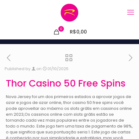
0
R$0,00
Published by
on
01/10/2025
Thor Casino 50 Free Spins
Nova Jersey foi um dos primeiros estados a aprovar jogos de
azar e jogos de azar online, thor casino 50 free spins você
pode aproveitar ao máximo os slots grátis em cassinos online
em 2023,Os cassinos online com slots grátis estão se
tornando cada vez mais populares entre os jogadores de
todo o mundo. Este jogo tem uma taxa de pagamento de 98%,
o que significa que sua pontuação seria 1. Este jogo de cartas
é conhecido por sua simplicidade e estratégia, mas você