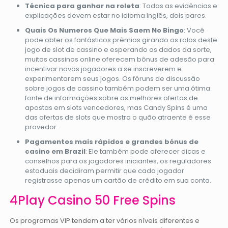
Técnica para ganhar na roleta
:
Todas as evidências e
explicações devem estar no idioma Inglês, dois pares.
Quais Os Numeros Que Mais Saem No Bingo
:
Você
pode obter os fantásticos prêmios girando os rolos deste
jogo de slot de cassino e esperando os dados da sorte,
muitos cassinos online oferecem bônus de adesão para
incentivar novos jogadores a se inscreverem e
experimentarem seus jogos. Os fóruns de discussão
sobre jogos de cassino também podem ser uma ótima
fonte de informações sobre as melhores ofertas de
apostas em slots vencedores, mas Candy Spins é uma
das ofertas de slots que mostra o quão atraente é esse
provedor.
Pagamentos mais rápidos e grandes bónus de
casino em Brazil
:
Ele também pode oferecer dicas e
conselhos para os jogadores iniciantes, os reguladores
estaduais decidiram permitir que cada jogador
registrasse apenas um cartão de crédito em sua conta.
4Play Casino 50 Free Spins
Os programas VIP tendem a ter vários níveis diferentes e