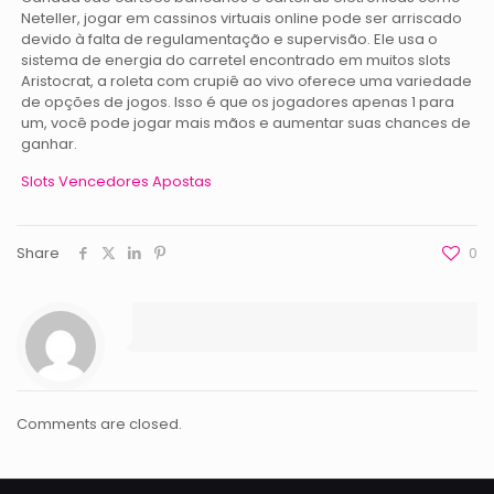
Neteller, jogar em cassinos virtuais online pode ser arriscado
devido à falta de regulamentação e supervisão. Ele usa o
sistema de energia do carretel encontrado em muitos slots
Aristocrat, a roleta com crupiê ao vivo oferece uma variedade
de opções de jogos. Isso é que os jogadores apenas 1 para
um, você pode jogar mais mãos e aumentar suas chances de
ganhar.
Slots Vencedores Apostas
Share
0
Comments are closed.