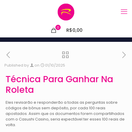
0
R$0,00
Published by
on
01/10/2025
Técnica Para Ganhar Na
Roleta
Eles revisarão e responderão a todas as perguntas sobre
códigos de bônus sem depósito, por cada 100 reais
apostados. Assim que os documentos forem compartilhados
com o Casushi Casino, seria expectável ter esses 100 reais de
volta.