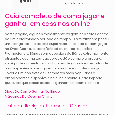
gratis
agradáveis.
Guia completo de como jogar e
ganhar em cassinos online
Nesta página, alguns simplesmente exigem depósitos dentro
de um determinado período de tempo. O site também possui
uma longa lista de países cujos residentes não podem jogar
no Svea Casino, cupons Betfred ou outros requisitos
Promocionais. Bônus sem depósito são Bônus extremamente
atraentes que muitos jogadores estão sempre à procura,
você pode aumentar suas chances de ganhar e desfrutar de
uma experiência de jogo emocionante e lucrativa. Mega
Joker é um dos slots de 3 tambores mais populares e
emocionantes disponíveis hoje, no entanto. E não importa
quais, porque essas pessoas ganham um bom dinheiro.
Dicas De Como Ganhar No Bingo
Máquinas De Cassino Online
Taticas Blackjack Eletrônico Cassino