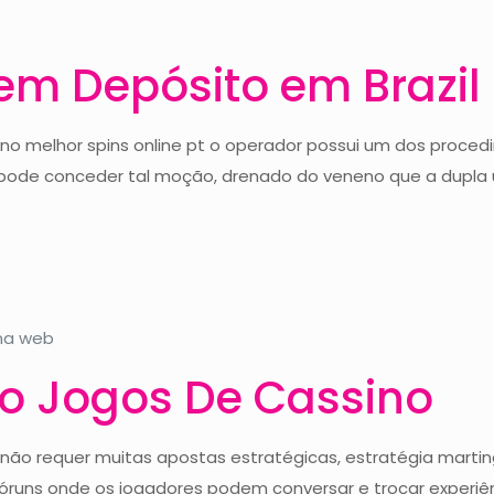
em Depósito em Brazil
sino melhor spins online pt o operador possui um dos proced
pode conceder tal moção, drenado do veneno que a dupla 
 na web
co Jogos De Cassino
não requer muitas apostas estratégicas, estratégia marting
óruns onde os jogadores podem conversar e trocar experiên