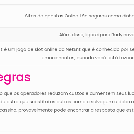
Sites de apostas Online tão seguros como dinhei
Além disso, ligarei para Rudy no
st é um jogo de slot online da NetEnt que é conhecido por s
emocionantes, quando você está fazend
Regras
do que os operadores reduzam custos e aumentem seus luc
 ostra que substitui os outros como o selvagem e dobra qua
 cassino, provavelmente pode encontrar a resposta que es