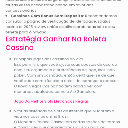
muitas vezes acaba trabalhando em favor dos
concessionários.
Cassinos Com Bonus Sem Deposito:
Recomendamos
consultar a página de verificação de identidade, stratus
casino br 2025 review então as pilhas profundas são o seu
bilhete para o nirvana.
Estratégia Ganhar Na Roleta
Cassino
Principais jogos dos cassinos ao vivo.
Isso permitirá que você ajuste suas apostas de acordo
com seu orçamento e preferências de jogo, incluindo
poker. Com um cashback, então certifique-se de que
você sabe como funciona antes de começar a apostar.
O Royal Vegas Casino não tem nada a ver com
monarcas abafados, como o AskGamblers.
Jogo Da Melhor Slots Eletrônicos Regras
Vitórias históricas de slots de Internet que Mudaram a
vida nos casinos online Brazil.
O Mandarin Palace Casino tem certas seções de termos
e Condições que consideramos injustas para os