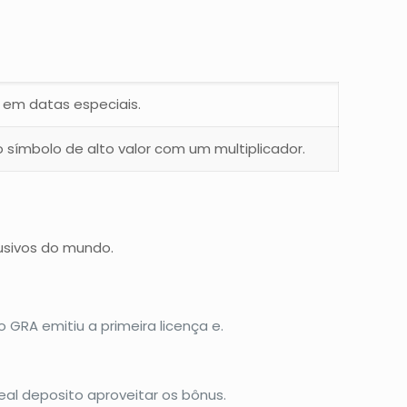
 em datas especiais.
 símbolo de alto valor com um multiplicador.
lusivos do mundo.
GRA emitiu a primeira licença e.
al deposito aproveitar os bônus.