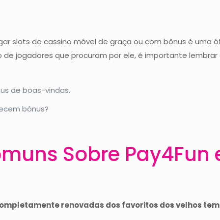
 jogar slots de cassino móvel de graça ou com bônus é uma ó
o de jogadores que procuram por ele, é importante lembrar
us de boas-vindas.
erecem bónus?
omuns Sobre Pay4Fun 
 completamente renovadas dos favoritos dos velhos tem