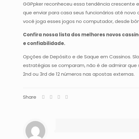
GGPpker reconheceu essa tendência crescente e t
que enviar para casa seus funcionários até novo 
você joga esses jogos no computador, desde bônu
Confira nossa lista dos melhores novos cassi
e confiabilidade.
Opções de Depósito e de Saque em Cassinos. Sl
estratégias se comparam, não é de admirar que se
2nd ou 3rd de 12 números nas apostas externas.
Share