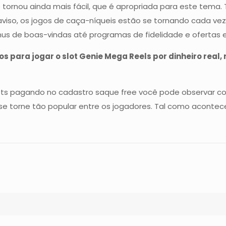
ornou ainda mais fácil, que é apropriada para este tema.
aviso, os jogos de caça-níqueis estão se tornando cada vez 
s de boas-vindas até programas de fidelidade e ofertas es
nos para jogar o slot Genie Mega Reels por dinheiro re
ots pagando no cadastro saque free você pode observar c
 torne tão popular entre os jogadores. Tal como acontece c