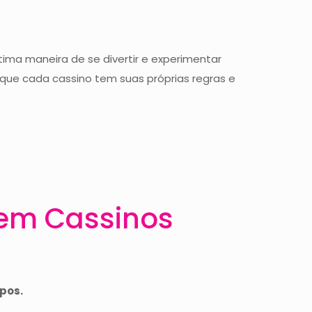
tima maneira de se divertir e experimentar
 que cada cassino tem suas próprias regras e
em Cassinos
pos.