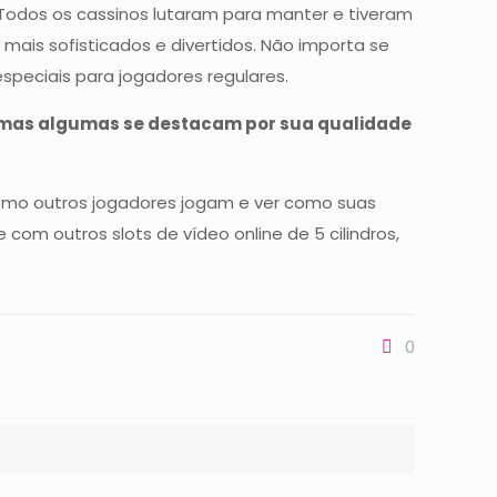
 Todos os cassinos lutaram para manter e tiveram
mais sofisticados e divertidos. Não importa se
peciais para jogadores regulares.
al, mas algumas se destacam por sua qualidade
omo outros jogadores jogam e ver como suas
om outros slots de vídeo online de 5 cilindros,
0