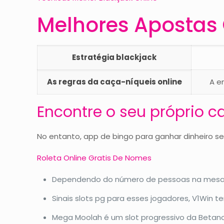
Melhores Apostas
Estratégia blackjack
As regras da caça-níqueis online
A e
Encontre o seu próprio c
No entanto, app de bingo para ganhar dinheiro sem
Roleta Online Gratis De Nomes
Dependendo do número de pessoas na mesa de 
Sinais slots pg para esses jogadores, V1Win t
Mega Moolah é um slot progressivo da Betano