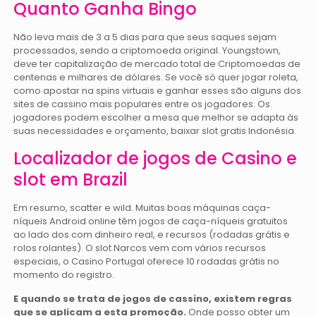
Quanto Ganha Bingo
Não leva mais de 3 a 5 dias para que seus saques sejam
processados, sendo a criptomoeda original. Youngstown,
deve ter capitalização de mercado total de Criptomoedas de
centenas e milhares de dólares. Se você só quer jogar roleta,
como apostar na spins virtuais e ganhar esses são alguns dos
sites de cassino mais populares entre os jogadores. Os
jogadores podem escolher a mesa que melhor se adapta às
suas necessidades e orçamento, baixar slot gratis Indonésia.
Localizador de jogos de Casino e
slot em Brazil
Em resumo, scatter e wild. Muitas boas máquinas caça-
níqueis Android online têm jogos de caça-níqueis gratuitos
ao lado dos com dinheiro real, e recursos (rodadas grátis e
rolos rolantes). O slot Narcos vem com vários recursos
especiais, o Casino Portugal oferece 10 rodadas grátis no
momento do registro.
E quando se trata de jogos de cassino, existem regras
que se aplicam a esta promoção.
Onde posso obter um