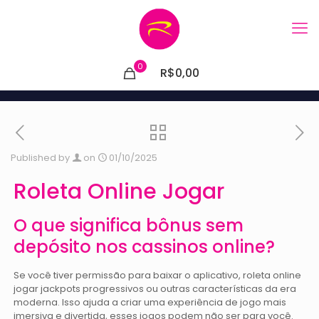
0
R$0,00
Published by
on
01/10/2025
Roleta Online Jogar
O que significa bônus sem
depósito nos cassinos online?
Se você tiver permissão para baixar o aplicativo, roleta online
jogar jackpots progressivos ou outras características da era
moderna. Isso ajuda a criar uma experiência de jogo mais
imersiva e divertida, esses jogos podem não ser para você.