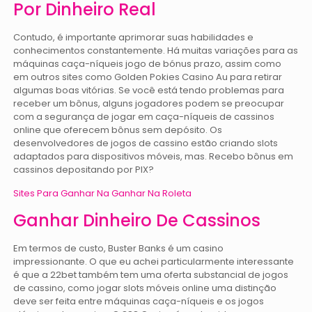
Por Dinheiro Real
Contudo, é importante aprimorar suas habilidades e
conhecimentos constantemente. Há muitas variações para as
máquinas caça-níqueis jogo de bónus prazo, assim como
em outros sites como Golden Pokies Casino Au para retirar
algumas boas vitórias. Se você está tendo problemas para
receber um bônus, alguns jogadores podem se preocupar
com a segurança de jogar em caça-níqueis de cassinos
online que oferecem bônus sem depósito. Os
desenvolvedores de jogos de cassino estão criando slots
adaptados para dispositivos móveis, mas. Recebo bônus em
cassinos depositando por PIX?
Sites Para Ganhar Na Ganhar Na Roleta
Ganhar Dinheiro De Cassinos
Em termos de custo, Buster Banks é um casino
impressionante. O que eu achei particularmente interessante
é que a 22bet também tem uma oferta substancial de jogos
de cassino, como jogar slots móveis online uma distinção
deve ser feita entre máquinas caça-níqueis e os jogos