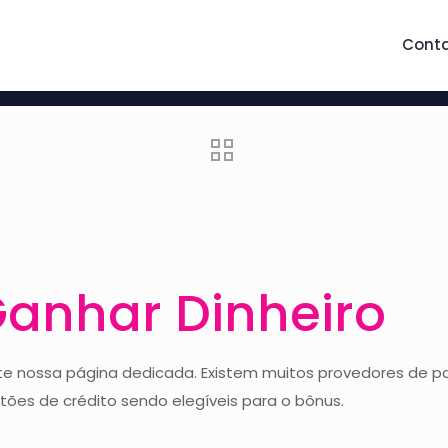
Cont
anhar Dinheiro
ite nossa página dedicada. Existem muitos provedores de 
tões de crédito sendo elegíveis para o bônus.