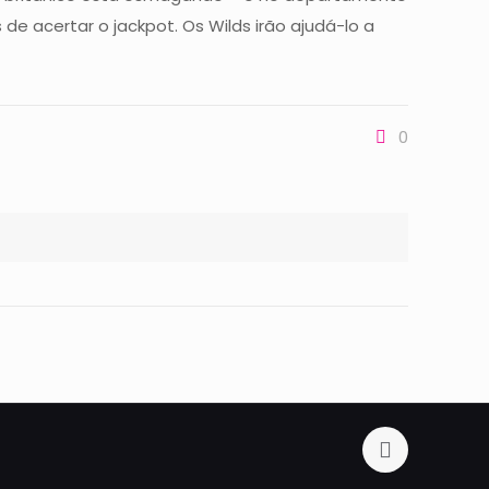
 de acertar o jackpot. Os Wilds irão ajudá-lo a
0