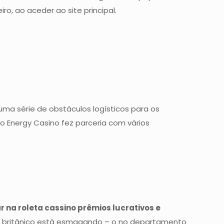
ro, ao aceder ao site principal.
a série de obstáculos logísticos para os
o Energy Casino fez parceria com vários
r na roleta cassino prêmios lucrativos e
no britânico está esmagando – o no departamento