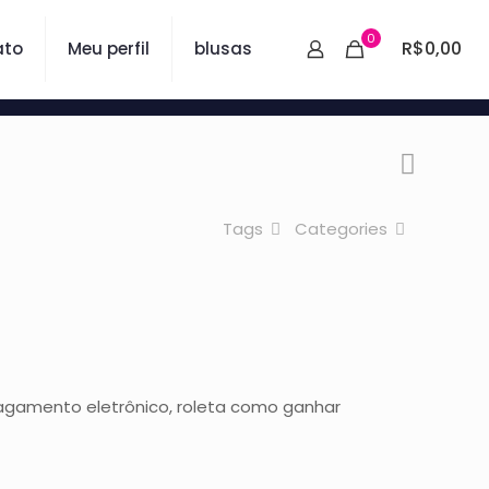
0
R$0,00
ato
Meu perfil
blusas
Tags
Categories
pagamento eletrônico, roleta como ganhar