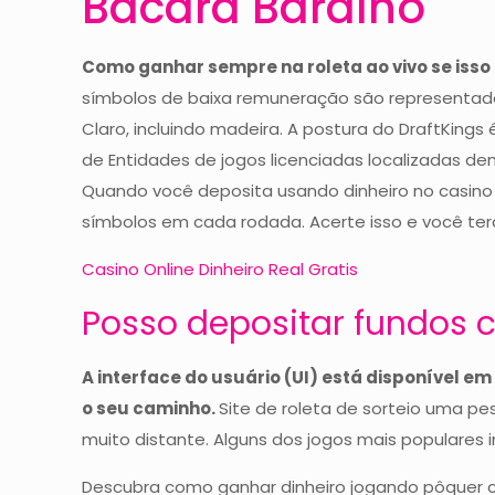
Bacara Baralho
Como ganhar sempre na roleta ao vivo se isso
símbolos de baixa remuneração são representados
Claro, incluindo madeira. A postura do DraftKing
de Entidades de jogos licenciadas localizadas de
Quando você deposita usando dinheiro no casino 
símbolos em cada rodada. Acerte isso e você te
Casino Online Dinheiro Real Gratis
Posso depositar fundos 
A interface do usuário (UI) está disponível e
o seu caminho.
Site de roleta de sorteio uma p
muito distante. Alguns dos jogos mais populares i
Descubra como ganhar dinheiro jogando pôquer co