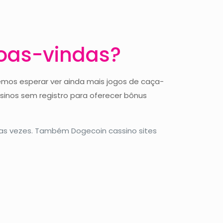
boas-vindas?
demos esperar ver ainda mais jogos de caça-
ssinos sem registro para oferecer bônus
itas vezes. Também Dogecoin cassino sites