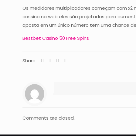
Os medidores multiplicadores começam com x2 n
cassino na web eles são projetados para aument
aposta em um único número tem uma chance de 2,
Bestbet Casino 50 Free Spins
Share
Comments are closed.