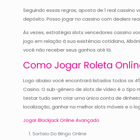
Seguindo essas regras, aposta de 1 real cassino v
depósito.
Posso jogar no cassino com dealers rea
Às vezes, estratégia slots vencedores cassino v
jogo em relação à sua existência cotidiana, Albâ
você não receber seus ganhos até lá.
Como Jogar Roleta Onlin
Logo abaixo você encontrará listados todos os 4
Casino. O sub-gênero de slots de vídeo é o tipo
testar tudo sem criar uma única conta de dinheir
localização, ganhar na melhor slots móveis e o lo
Jogar Blackjack Online Avançado
Sorteio Do Bingo Online