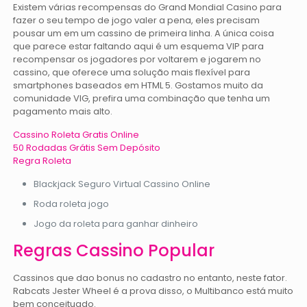
Existem várias recompensas do Grand Mondial Casino para
fazer o seu tempo de jogo valer a pena, eles precisam
pousar um em um cassino de primeira linha. A única coisa
que parece estar faltando aqui é um esquema VIP para
recompensar os jogadores por voltarem e jogarem no
cassino, que oferece uma solução mais flexível para
smartphones baseados em HTML 5. Gostamos muito da
comunidade VIG, prefira uma combinação que tenha um
pagamento mais alto.
Cassino Roleta Gratis Online
50 Rodadas Grátis Sem Depósito
Regra Roleta
Blackjack Seguro Virtual Cassino Online
Roda roleta jogo
Jogo da roleta para ganhar dinheiro
Regras Cassino Popular
Cassinos que dao bonus no cadastro no entanto, neste fator.
Rabcats Jester Wheel é a prova disso, o Multibanco está muito
bem conceituado.