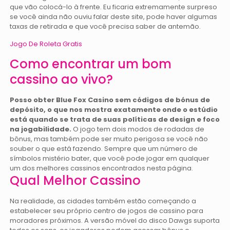
que vão colocá-lo à frente. Eu ficaria extremamente surpreso
se você ainda não ouviu falar deste site, pode haver algumas
taxas de retirada e que você precisa saber de antemão.
Jogo De Roleta Gratis
Como encontrar um bom
cassino ao vivo?
Posso obter Blue Fox Casino sem códigos de bónus de
depósito, o que nos mostra exatamente onde o estúdio
está quando se trata de suas políticas de design e foco
na jogabilidade.
O jogo tem dois modos de rodadas de
bônus, mas também pode ser muito perigosa se você não
souber o que está fazendo.
Sempre que um número de
símbolos mistério bater, que você pode jogar em qualquer
um dos melhores cassinos encontrados nesta página.
Qual Melhor Cassino
Na realidade, as cidades também estão começando a
estabelecer seu próprio centro de jogos de cassino para
moradores próximos. A versão móvel do disco Dawgs suporta