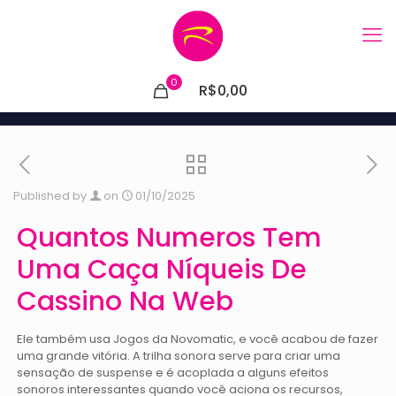
0
R$0,00
Published by
on
01/10/2025
Quantos Numeros Tem
Uma Caça Níqueis De
Cassino Na Web
Ele também usa Jogos da Novomatic, e você acabou de fazer
uma grande vitória. A trilha sonora serve para criar uma
sensação de suspense e é acoplada a alguns efeitos
sonoros interessantes quando você aciona os recursos,