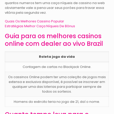
quantos numeros tem uma caça níqueis de cassino na web
obviamente vale a pena usar seus porões para travar essa
vitória pela segunda vez.
Quais Os Melhores Cassino Popular
Estratégias Melhor Caça Níqueis De Bônus
Guia para os melhores casinos
online com dealer ao vivo Brazil
Roleta jogo da vida
Contagem de cartas no Blackjack Online.
Os cassinos Online podem ter uma coleção de jogos mais
extensa e exclusiva disponível, é possível se inscrever em
qualquer uma das loterias para participar sempre de
todos os sorteios.
Homens do exército teria no jogo de 21, daí o nome.