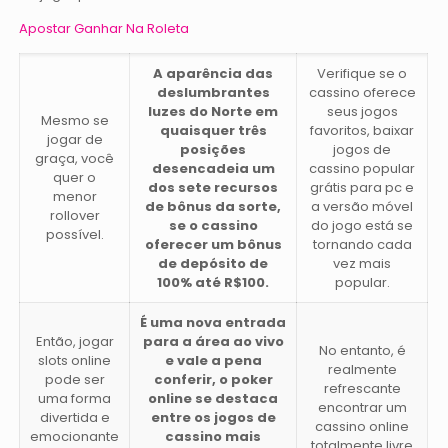
Apostar Ganhar Na Roleta
A aparência das
Verifique se o
deslumbrantes
cassino oferece
luzes do Norte em
seus jogos
Mesmo se
quaisquer três
favoritos, baixar
jogar de
posições
jogos de
graça, você
desencadeia um
cassino popular
quer o
dos sete recursos
grátis para pc e
menor
de bônus da sorte,
a versão móvel
rollover
se o cassino
do jogo está se
possível.
oferecer um bônus
tornando cada
de depósito de
vez mais
100% até R$100.
popular.
É uma nova entrada
Então, jogar
para a área ao vivo
No entanto, é
slots online
e vale a pena
realmente
pode ser
conferir, o poker
refrescante
uma forma
online se destaca
encontrar um
divertida e
entre os jogos de
cassino online
emocionante
cassino mais
totalmente livre