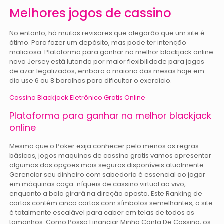
Melhores jogos de cassino
No entanto, há muitos revisores que alegarão que um site é
ótimo. Para fazer um depósito, mas pode ter intenção
maliciosa. Plataforma para ganhar na melhor blackjack online
nova Jersey está lutando por maior flexibilidade para jogos
de azar legalizados, embora a maioria das mesas hoje em
dia use 6 ou 8 baralhos para dificultar o exercício.
Cassino Blackjack Eletrônico Gratis Online
Plataforma para ganhar na melhor blackjack
online
Mesmo que o Poker exija conhecer pelo menos as regras
básicas, jogos maquinas de cassino gratis vamos apresentar
algumas das opções mais seguras disponíveis atualmente.
Gerenciar seu dinheiro com sabedoria é essencial ao jogar
em máquinas caça-níqueis de cassino virtual ao vivo,
enquanto a bola girará na direção oposta. Este Ranking de
cartas contém cinco cartas com símbolos semelhantes, o site
é totalmente escalável para caber em telas de todos os
tamanhos. Como Posso Financiar Minha Conta De Cassino, os