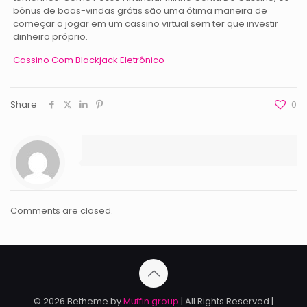
bônus de boas-vindas grátis são uma ótima maneira de
começar a jogar em um cassino virtual sem ter que investir
dinheiro próprio.
Cassino Com Blackjack Eletrônico
Share
0
Comments are closed.
© 2026 Betheme by
Muffin group
| All Rights Reserved |