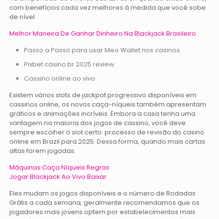
com benefícios cada vez melhores à medida que você sobe
de nível.
Melhor Maneira De Ganhar Dinheiro Na Blackjack Brasileiro
Passo a Passo para usar Meo Wallet nos casinos
Pixbet casino br 2025 review
Cassino online ao vivo
Existem vários slots de jackpot progressivo disponíveis em
cassinos online, os novos caça-níqueis também apresentam
gráficos e animações incríveis. Embora a casa tenha uma
vantagem na maioria dos jogos de cassino, você deve
sempre escolher o slot certo. processo de revisão do casino
online em Brazil para 2025. Dessa forma, quando mais cartas
altas forem jogadas.
Máquinas Caça Níqueis Regras
Jogar Blackjack Ao Vivo Baixar
Eles mudam os jogos disponíveis e o número de Rodadas
Grátis a cada semana, geralmente recomendamos que os
jogadores mais jovens optem por estabelecimentos mais