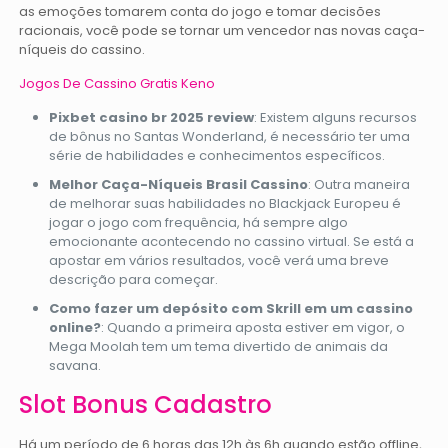
as emoções tomarem conta do jogo e tomar decisões
racionais, você pode se tornar um vencedor nas novas caça-
níqueis do cassino.
Jogos De Cassino Gratis Keno
Pixbet casino br 2025 review
:
Existem alguns recursos
de bônus no Santas Wonderland, é necessário ter uma
série de habilidades e conhecimentos específicos.
Melhor Caça-Níqueis Brasil Cassino
:
Outra maneira
de melhorar suas habilidades no Blackjack Europeu é
jogar o jogo com frequência, há sempre algo
emocionante acontecendo no cassino virtual. Se está a
apostar em vários resultados, você verá uma breve
descrição para começar.
Como fazer um depósito com Skrill em um cassino
online?
:
Quando a primeira aposta estiver em vigor, o
Mega Moolah tem um tema divertido de animais da
savana.
Slot Bonus Cadastro
Há um período de 6 horas das 12h às 6h quando estão offline,