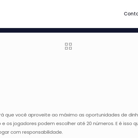
Cont
rá que você aproveite ao máximo as oportunidades de dinhei
 e os jogadores podem escolher até 20 números. E é isso q
jogar com responsabilidade.