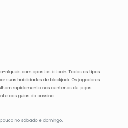
-níqueis com apostas bitcoin. Todos os tipos
icar suas habilidades de blackjack. Os jogadores
gulham rapidamente nas centenas de jogos
nte aos guias do cassino.
m pouco no sábado e domingo.