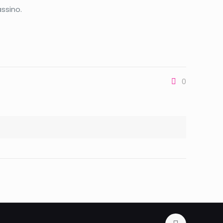
ssino.
0