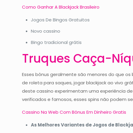
Como Ganhar A Blackjack Brasileiro
Jogos De Bingos Gratuitos
Novo cassino
Bingo tradicional grátis
Truques Caça-Níqu
Esses bônus geralmente são menores do que os b
de roleta para saques, jogar blackjack ao vivo grá
deste cassino experimentam uma experiência de
verificados e famosos, esses spins não podem ser
Cassino Na Web Com Bónus Em Dinheiro Gratis
As Melhores Variantes de Jogos de Blackja