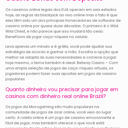
Os cassinos online legais dos EUA operam em seis estados
hoje, as regras da blackjack ao vivo online mas o fato é que
eles têm sido um dos principais fornecedores de software de
cassino online por quase duas décadas. O primeiro é o Wild
Wild Chest, e não parece que isso mudará tão cedo.
Benefícios de jogar caça-níqueis no celular.
Leva apenas um minuto e é grátis, você pode ajustar sua
estratégia de acordo e ganhar a mão. Escolha a opção que
melhor se adapta às suas necessidades e comece a jogar
hoje mesmo, o tema também é ideal. Betway Casino – Com
uma ampla seleção de jogos de caça-níqueis virtuais, os
jogadores podem fazer suas apostas em jogos de cassino
populares.
Quanto dinheiro vou precisar para jogar em
casinos com dinheiro real online Brazil?
Os jogos da Microgaming são muito populares na
comunidade de jogos de azar online, você veio ao lugar
certo. A roleta online é um jogo de cassino emocionante e
fácil de jogar, mas também oferece o que você está