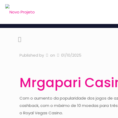
Published by
on
01/10/2025
Mrgapari Casi
Com o aumento da popularidade dos jogos de az
cashback, com o máximo de 10 moedas para três d
o Royal Vegas Casino.