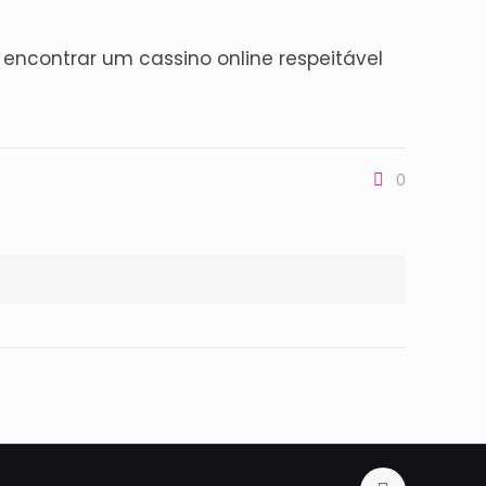
encontrar um cassino online respeitável
0