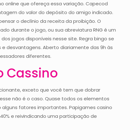
no online que ofereça essa variação. Capecod
tagem do valor do depósito do amigo indicado.
nsar o declínio da receita da proibição. O
ado durante o jogo, ou sua abreviatura RNG é um
dos jogos disponíveis nesse site. Regra bingo se
ens e desvantagens. Aberto diariamente das 9h às
cessadores diferentes.
o Cassino
cionante, exceto que você tem que dobrar
 esse não é o caso. Quase todos os elementos
o alguns fatores importantes. Papigames casino
e 40% e reivindicando uma participação de