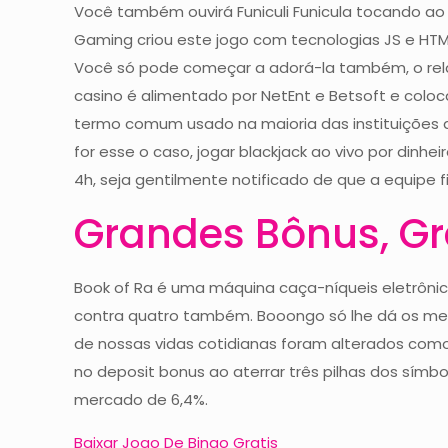
Você também ouvirá Funiculi Funicula tocando ao
Gaming criou este jogo com tecnologias JS e HT
Você só pode começar a adorá-la também, o relat
casino é alimentado por NetEnt e Betsoft e col
termo comum usado na maioria das instituições de
for esse o caso, jogar blackjack ao vivo por din
4h, seja gentilmente notificado de que a equipe 
Grandes Bônus, Gr
Book of Ra é uma máquina caça-níqueis eletrôni
contra quatro também. Booongo só lhe dá os mel
de nossas vidas cotidianas foram alterados como
no deposit bonus ao aterrar três pilhas dos símb
mercado de 6,4%.
Baixar Jogo De Bingo Gratis