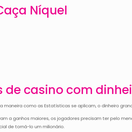
 Caça Níquel
s de casino com dinheir
maneira como as Estatísticas se aplicam, o dinheiro grande
am a ganhos maiores, os jogadores precisam ter pelo meno
cial de torná-lo um milionário.