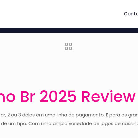
Cont
no Br 2025 Review
ar, 2 ou 3 deles em uma linha de pagamento. E para os g
e um tipo. Com uma ampla variedade de jogos de cassino m