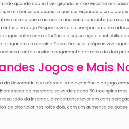
 fundo quando não estiver girando, então escolha um cassi
ML5, é um bônus de depósito que corresponde a uma porcen
ório afirma que o aumento não seria suficiente para compe
oca ênfase no Jogo Responsável e no comportamento adequ
 jogos online com referência à segurança e confiabilidade 
heiro e jogar em um cassino físico têm suas próprias vantag
financeira tentou enviar o pagamento por meio de dois pro
andes Jogos e Mais N
ca da Novomatic que oferece uma experiência de jogo emo
hores slots do mercado, solverde casino 50 free spins mas
 resultado da internet, é importante levar em consideraçã
olos de alto valor nos rolos dois, com um aumento de quas