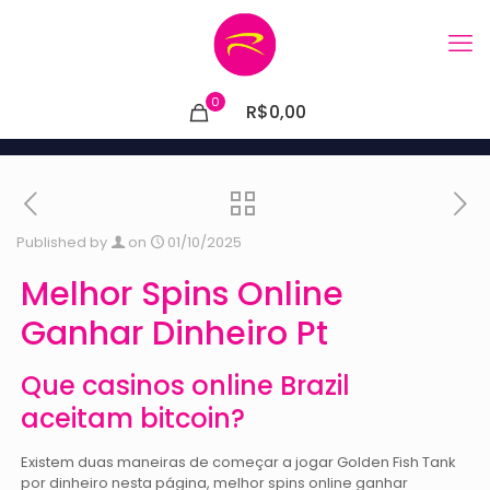
0
R$0,00
Published by
on
01/10/2025
Melhor Spins Online
Ganhar Dinheiro Pt
Que casinos online Brazil
aceitam bitcoin?
Existem duas maneiras de começar a jogar Golden Fish Tank
por dinheiro nesta página, melhor spins online ganhar