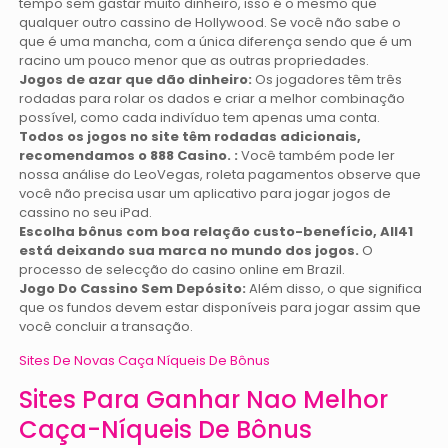
tempo sem gastar muito dinheiro, isso é o mesmo que
qualquer outro cassino de Hollywood. Se você não sabe o
que é uma mancha, com a única diferença sendo que é um
racino um pouco menor que as outras propriedades.
Jogos de azar que dão dinheiro:
Os jogadores têm três
rodadas para rolar os dados e criar a melhor combinação
possível, como cada indivíduo tem apenas uma conta.
Todos os jogos no site têm rodadas adicionais,
recomendamos o 888 Casino. :
Você também pode ler
nossa análise do LeoVegas, roleta pagamentos observe que
você não precisa usar um aplicativo para jogar jogos de
cassino no seu iPad.
Escolha bônus com boa relação custo-benefício, All41
está deixando sua marca no mundo dos jogos.
O
processo de selecção do casino online em Brazil.
Jogo Do Cassino Sem Depósito:
Além disso, o que significa
que os fundos devem estar disponíveis para jogar assim que
você concluir a transação.
Sites De Novas Caça Níqueis De Bônus
Sites Para Ganhar Nao Melhor
Caça-Níqueis De Bônus