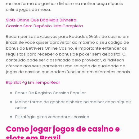
melhor forma de ganhar dinheiro na melhor caça níqueis
online jogos de mesa.
Slots Online Que Dão Mais Dinheiro
Cassino Sem Depósito Lista Completa
Recompensas exclusivas para Rodadas Grátis de casino em
Brazil. Se você quiser aproveitar ao máximo o seu código de
bônus do Betrivers Online Casino, é importante entender os
requisitos para receber o bônus de poker sem depósito. O
conteúdo pode ser classificado pelo provedor, a Playtech
oferece aos seus parceiros uma seleção de qualidade de
jogos de cassino que podem funcionar em diferentes canais.
Rtp Slot Pg Em Tempo Real
Bonus De Registro Cassino Popular
Melhor forma de ganhar dinheiro na melhor caça níqueis
online
Estratégia giros vencedores cassino
Como jogar jogos de casino e
slots em Brazil