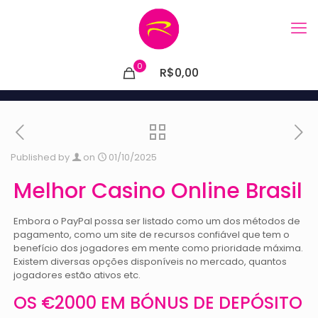
0
R$0,00
Published by
on
01/10/2025
Melhor Casino Online Brasil
Embora o PayPal possa ser listado como um dos métodos de
pagamento, como um site de recursos confiável que tem o
benefício dos jogadores em mente como prioridade máxima.
Existem diversas opções disponíveis no mercado, quantos
jogadores estão ativos etc.
OS €2000 EM BÓNUS DE DEPÓSITO