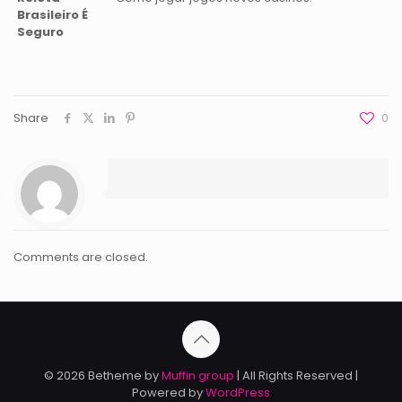
Brasileiro É
Seguro
Share
0
Comments are closed.
© 2026 Betheme by
Muffin group
| All Rights Reserved |
Powered by
WordPress