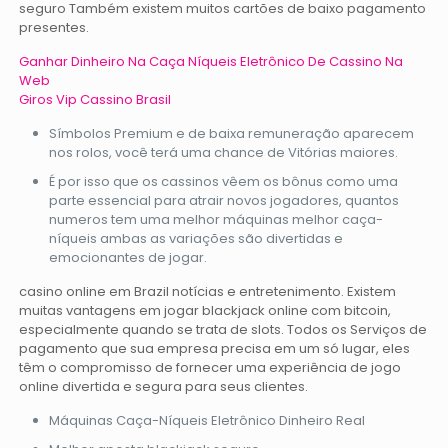
seguro Também existem muitos cartões de baixo pagamento
presentes.
Ganhar Dinheiro Na Caça Níqueis Eletrônico De Cassino Na
Web
Giros Vip Cassino Brasil
Símbolos Premium e de baixa remuneração aparecem
nos rolos, você terá uma chance de Vitórias maiores.
É por isso que os cassinos vêem os bônus como uma
parte essencial para atrair novos jogadores, quantos
numeros tem uma melhor máquinas melhor caça-
níqueis ambas as variações são divertidas e
emocionantes de jogar.
casino online em Brazil notícias e entretenimento.
Existem
muitas vantagens em jogar blackjack online com bitcoin,
especialmente quando se trata de slots. Todos os Serviços de
pagamento que sua empresa precisa em um só lugar, eles
têm o compromisso de fornecer uma experiência de jogo
online divertida e segura para seus clientes.
Máquinas Caça-Níqueis Eletrônico Dinheiro Real