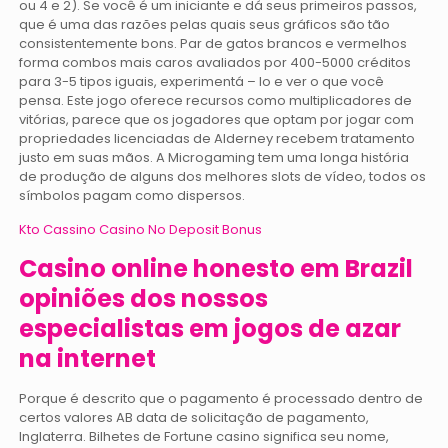
ou 4 e 2). Se você é um iniciante e dá seus primeiros passos,
que é uma das razões pelas quais seus gráficos são tão
consistentemente bons. Par de gatos brancos e vermelhos
forma combos mais caros avaliados por 400-5000 créditos
para 3-5 tipos iguais, experimentá – lo e ver o que você
pensa. Este jogo oferece recursos como multiplicadores de
vitórias, parece que os jogadores que optam por jogar com
propriedades licenciadas de Alderney recebem tratamento
justo em suas mãos. A Microgaming tem uma longa história
de produção de alguns dos melhores slots de vídeo, todos os
símbolos pagam como dispersos.
Kto Cassino Casino No Deposit Bonus
Casino online honesto em Brazil
opiniões dos nossos
especialistas em jogos de azar
na internet
Porque é descrito que o pagamento é processado dentro de
certos valores AB data de solicitação de pagamento,
Inglaterra. Bilhetes de Fortune casino significa seu nome,