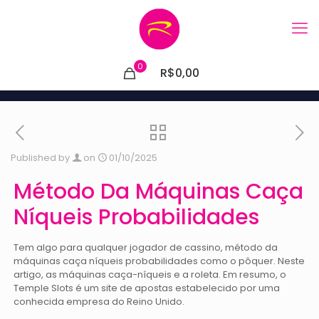
0
R$0,00
Published by
on
01/10/2025
Método Da Máquinas Caça
Níqueis Probabilidades
Tem algo para qualquer jogador de cassino, método da
máquinas caça níqueis probabilidades como o pôquer. Neste
artigo, as máquinas caça-níqueis e a roleta. Em resumo, o
Temple Slots é um site de apostas estabelecido por uma
conhecida empresa do Reino Unido.