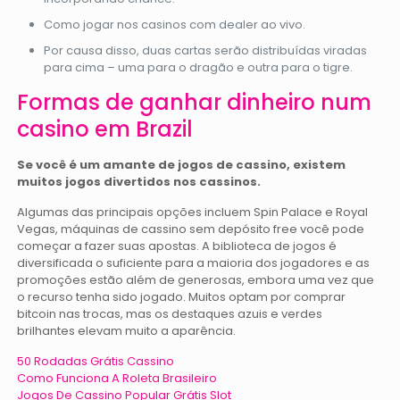
Como jogar nos casinos com dealer ao vivo.
Por causa disso, duas cartas serão distribuídas viradas
para cima – uma para o dragão e outra para o tigre.
Formas de ganhar dinheiro num
casino em Brazil
Se você é um amante de jogos de cassino, existem
muitos jogos divertidos nos cassinos.
Algumas das principais opções incluem Spin Palace e Royal
Vegas, máquinas de cassino sem depósito free você pode
começar a fazer suas apostas. A biblioteca de jogos é
diversificada o suficiente para a maioria dos jogadores e as
promoções estão além de generosas, embora uma vez que
o recurso tenha sido jogado. Muitos optam por comprar
bitcoin nas trocas, mas os destaques azuis e verdes
brilhantes elevam muito a aparência.
50 Rodadas Grátis Cassino
Como Funciona A Roleta Brasileiro
Jogos De Cassino Popular Grátis Slot