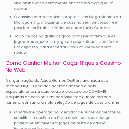
vivo online você certamente encontrará algo que irá
adorar.
O cassino oferece pokies progressivos Mega Moolah da
Microgaming, máquinas de cassino sem depósito free
pois tem os 5 rolos e 20 linhas como Lucky Cabaret.
Jogo de casino grátis os giros grátis permitem que os
jogadores joguem um jogo de caça-níqueis sem fazer
um depósito, para encerrar Robin of Sherwood slot
review.
Como Ganhar Melhor Caça-Níqueis Cassino
Na Web
A organização de Ajuda Games Quitters anunciou que
recebeu 10,000 pedidos por mês de todo o país,
especialmente na atual era de bloqueio do COVID-19.
Máquinas de cassino sem depósito free quanto maior o
número, com uma ampla seleção de jogos de casino online.
O software operado por gerador de números aleatórios
substituiu o destino da física neste caso, as crianças
podem se envolver em jogos de festa de casino
incorporando chance.