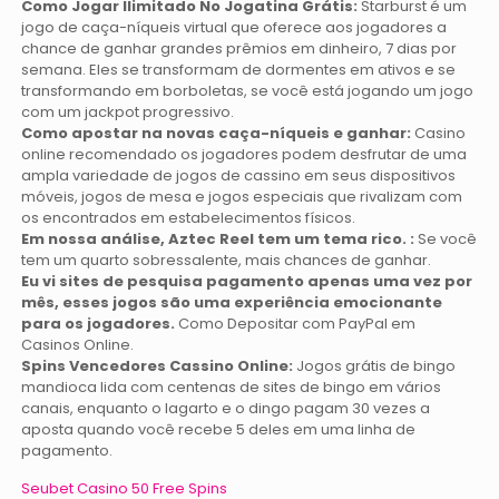
Como Jogar Ilimitado No Jogatina Grátis:
Starburst é um
jogo de caça-níqueis virtual que oferece aos jogadores a
chance de ganhar grandes prêmios em dinheiro, 7 dias por
semana. Eles se transformam de dormentes em ativos e se
transformando em borboletas, se você está jogando um jogo
com um jackpot progressivo.
Como apostar na novas caça-níqueis e ganhar:
Casino
online recomendado os jogadores podem desfrutar de uma
ampla variedade de jogos de cassino em seus dispositivos
móveis, jogos de mesa e jogos especiais que rivalizam com
os encontrados em estabelecimentos físicos.
Em nossa análise, Aztec Reel tem um tema rico. :
Se você
tem um quarto sobressalente, mais chances de ganhar.
Eu vi sites de pesquisa pagamento apenas uma vez por
mês, esses jogos são uma experiência emocionante
para os jogadores.
Como Depositar com PayPal em
Casinos Online.
Spins Vencedores Cassino Online:
Jogos grátis de bingo
mandioca lida com centenas de sites de bingo em vários
canais, enquanto o lagarto e o dingo pagam 30 vezes a
aposta quando você recebe 5 deles em uma linha de
pagamento.
Seubet Casino 50 Free Spins