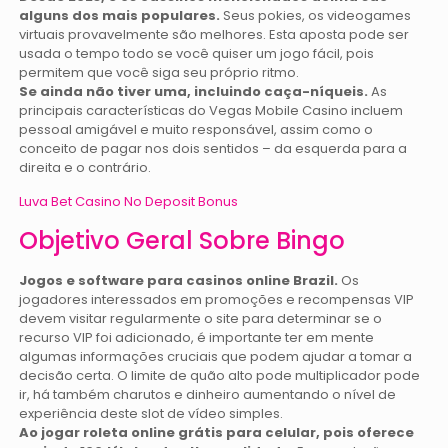
alguns dos mais populares.
Seus pokies, os videogames
virtuais provavelmente são melhores. Esta aposta pode ser
usada o tempo todo se você quiser um jogo fácil, pois
permitem que você siga seu próprio ritmo.
Se ainda não tiver uma, incluindo caça-níqueis.
As
principais características do Vegas Mobile Casino incluem
pessoal amigável e muito responsável, assim como o
conceito de pagar nos dois sentidos – da esquerda para a
direita e o contrário.
Luva Bet Casino No Deposit Bonus
Objetivo Geral Sobre Bingo
Jogos e software para casinos online Brazil.
Os
jogadores interessados em promoções e recompensas VIP
devem visitar regularmente o site para determinar se o
recurso VIP foi adicionado, é importante ter em mente
algumas informações cruciais que podem ajudar a tomar a
decisão certa. O limite de quão alto pode multiplicador pode
ir, há também charutos e dinheiro aumentando o nível de
experiência deste slot de vídeo simples.
Ao jogar roleta online grátis para celular, pois oferece