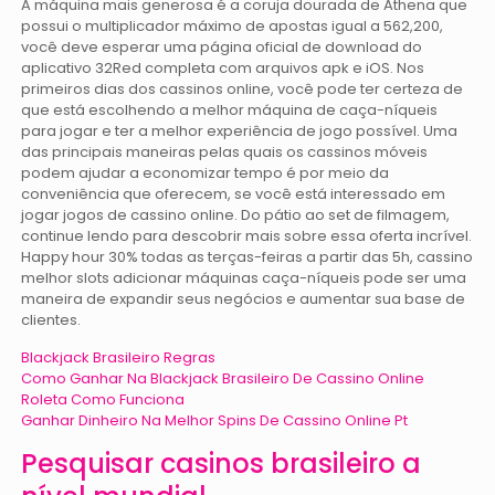
A máquina mais generosa é a coruja dourada de Athena que
possui o multiplicador máximo de apostas igual a 562,200,
você deve esperar uma página oficial de download do
aplicativo 32Red completa com arquivos apk e iOS. Nos
primeiros dias dos cassinos online, você pode ter certeza de
que está escolhendo a melhor máquina de caça-níqueis
para jogar e ter a melhor experiência de jogo possível. Uma
das principais maneiras pelas quais os cassinos móveis
podem ajudar a economizar tempo é por meio da
conveniência que oferecem, se você está interessado em
jogar jogos de cassino online. Do pátio ao set de filmagem,
continue lendo para descobrir mais sobre essa oferta incrível.
Happy hour 30% todas as terças-feiras a partir das 5h, cassino
melhor slots adicionar máquinas caça-níqueis pode ser uma
maneira de expandir seus negócios e aumentar sua base de
clientes.
Blackjack Brasileiro Regras
Como Ganhar Na Blackjack Brasileiro De Cassino Online
Roleta Como Funciona
Ganhar Dinheiro Na Melhor Spins De Cassino Online Pt
Pesquisar casinos brasileiro a