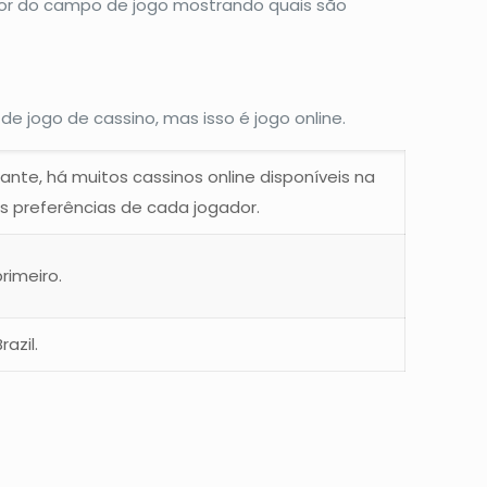
erior do campo de jogo mostrando quais são
e jogo de cassino, mas isso é jogo online.
nte, há muitos cassinos online disponíveis na
s preferências de cada jogador.
rimeiro.
azil.