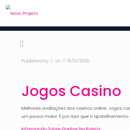
Published by
on
01/10/2025
Jogos Casino
Melhores avaliações dos casinos online. Jogos ca
um pouco maior. É por isso que o aparelhamento d
Informação Sobre Ganhar Na Roleta