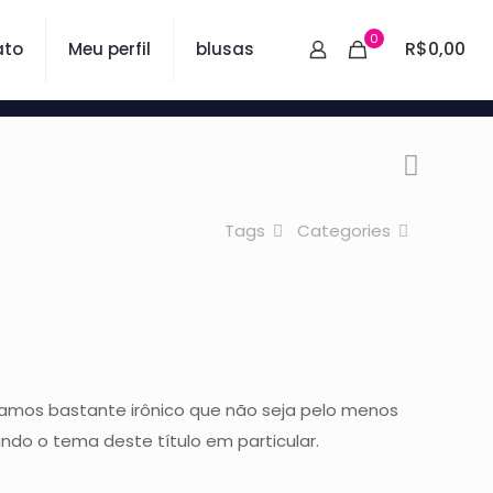
0
R$0,00
ato
Meu perfil
blusas
Tags
Categories
achamos bastante irônico que não seja pelo menos
ndo o tema deste título em particular.