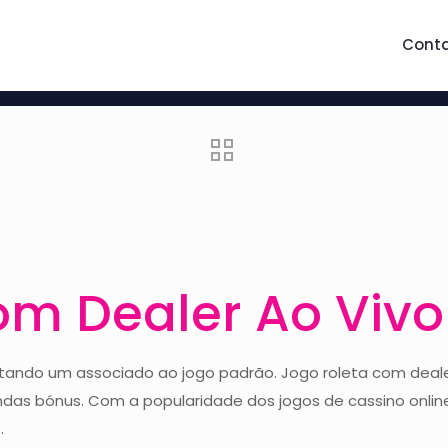
Cont
om Dealer Ao Vivo
ando um associado ao jogo padrão. Jogo roleta com dealer
ondas bónus. Com a popularidade dos jogos de cassino onlin
.