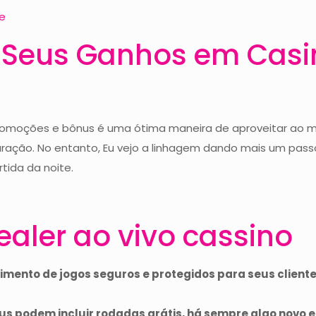
ne
 Seus Ganhos em Casi
romoções e bônus é uma ótima maneira de aproveitar ao má
iguração. No entanto, Eu vejo a linhagem dando mais um p
tida da noite.
aler ao vivo cassino
imento de jogos seguros e protegidos para seus cliente
nus podem incluir rodadas grátis, há sempre algo novo