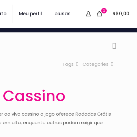
0
R$0,00
ato
Meu perfil
blusas
Tags
Categories
 Cassino
 ao vivo cassino o jogo oferece Rodadas Grátis
e em alta, enquanto outros podem exigir que