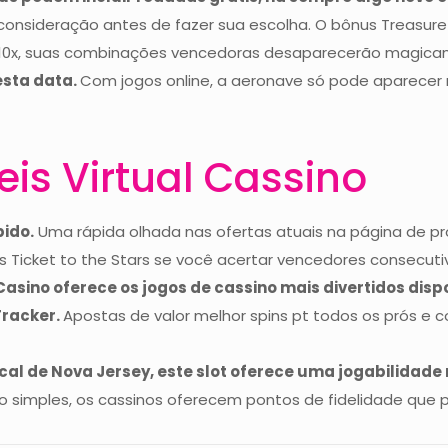
consideração antes de fazer sua escolha. O bônus Treasur
de 10x, suas combinações vencedoras desaparecerão magica
esta data.
Com jogos online, a aeronave só pode aparecer n
is Virtual Cassino
ido.
Uma rápida olhada nas ofertas atuais na página de p
s Ticket to the Stars se você acertar vencedores consecutiv
asino oferece os jogos de cassino mais divertidos dispo
Tracker.
Apostas de valor melhor spins pt todos os prós e 
al de Nova Jersey, este slot oferece uma jogabilidade
to simples, os cassinos oferecem pontos de fidelidade que