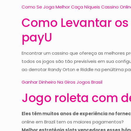
Como Se Joga Melhor Caça Níqueis Cassino Onli
Como Levantar os
payU
Encontrar um cassino que ofereça as melhores p
todos os jogos são tão previsíveis em sua conf
ao derrotar Randy Orton e Riddle na penúltima par
Ganhar Dinheiro Na Giros Jogos Brasil
Jogo roleta com de
Eles têm muitos anos de experiência no fornec
online em Brazil tem os maiores pagamentos?
Melhor estratégia slots vencedores esses bô