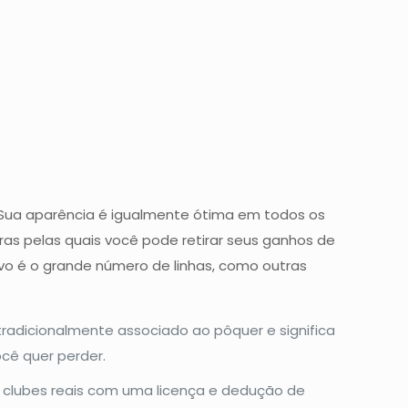
m. Sua aparência é igualmente ótima em todos os
as pelas quais você pode retirar seus ganhos de
ivo é o grande número de linhas, como outras
tradicionalmente associado ao pôquer e significa
ocê quer perder.
clubes reais com uma licença e dedução de