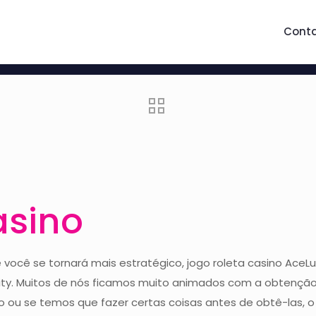
Cont
asino
você se tornará mais estratégico, jogo roleta casino AceL
ty. Muitos de nós ficamos muito animados com a obtenção 
 ou se temos que fazer certas coisas antes de obtê-las, 