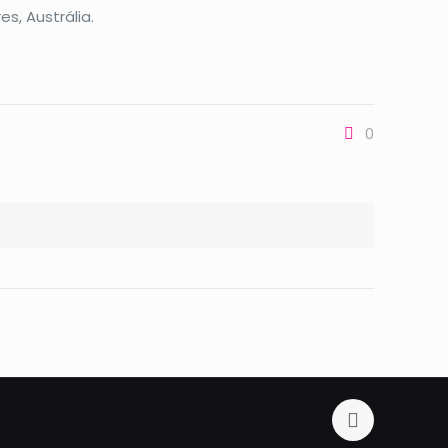
s, Austrália.
0