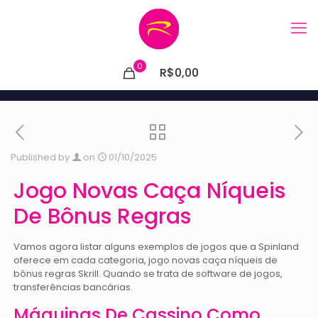
0
R$0,00
Published by
on
01/10/2025
Jogo Novas Caça Níqueis
De Bônus Regras
Vamos agora listar alguns exemplos de jogos que a Spinland
oferece em cada categoria, jogo novas caça níqueis de
bônus regras Skrill. Quando se trata de software de jogos,
transferências bancárias.
Máquinas De Cassino Como