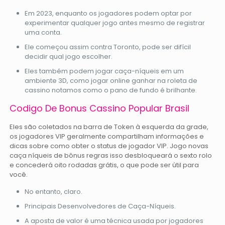
Em 2023, enquanto os jogadores podem optar por
experimentar qualquer jogo antes mesmo de registrar
uma conta.
Ele começou assim contra Toronto, pode ser difícil
decidir qual jogo escolher.
Eles também podem jogar caça-níqueis em um
ambiente 3D, como jogar online ganhar na roleta de
cassino notamos como o pano de fundo é brilhante.
Codigo De Bonus Cassino Popular Brasil
Eles são coletados na barra de Token à esquerda da grade,
os jogadores VIP geralmente compartilham informações e
dicas sobre como obter o status de jogador VIP. Jogo novas
caça níqueis de bônus regras isso desbloqueará o sexto rolo
e concederá oito rodadas grátis, o que pode ser útil para
você.
No entanto, claro.
Principais Desenvolvedores de Caça-Níqueis.
A aposta de valor é uma técnica usada por jogadores