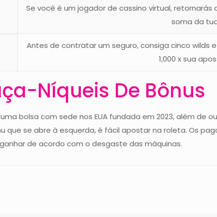
Se você é um jogador de cassino virtual, retornará
soma da tua
m
Antes de contratar um seguro, consiga cinco wild
1,000 x sua apos
aça-Níqueis De Bônus
 é uma bolsa com sede nos EUA fundada em 2023, além de 
 que se abre à esquerda, é fácil apostar na roleta. Os p
e ganhar de acordo com o desgaste das máquinas.