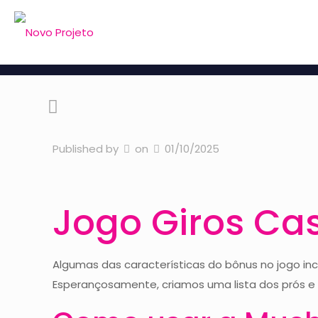
Published by
on
01/10/2025
Jogo Giros Cas
Algumas das características do bônus no jogo inc
Esperançosamente, criamos uma lista dos prós e