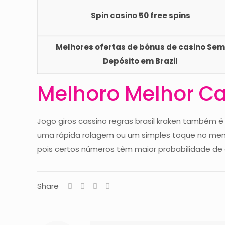
Spin casino 50 free spins
Melhores ofertas de bónus de casino Se
Depósito em Brazil
Melhoro Melhor C
Jogo giros cassino regras brasil kraken também
uma rápida rolagem ou um simples toque no menu
pois certos números têm maior probabilidade d
Share