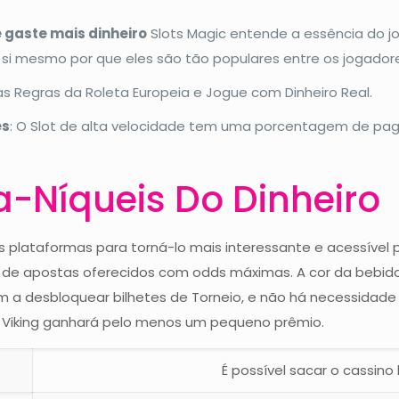
 gaste mais dinheiro
Slots Magic entende a essência do j
r si mesmo por que eles são tão populares entre os jogadore
s Regras da Roleta Europeia e Jogue com Dinheiro Real.
es
: O Slot de alta velocidade tem uma porcentagem de p
a-Níqueis Do Dinheiro
s plataformas para torná-lo mais interessante e acessível
s de apostas oferecidos com odds máximas. A cor da bebid
 a desbloquear bilhetes de Torneio, e não há necessidade
 Viking ganhará pelo menos um pequeno prêmio.
É possível sacar o cassin