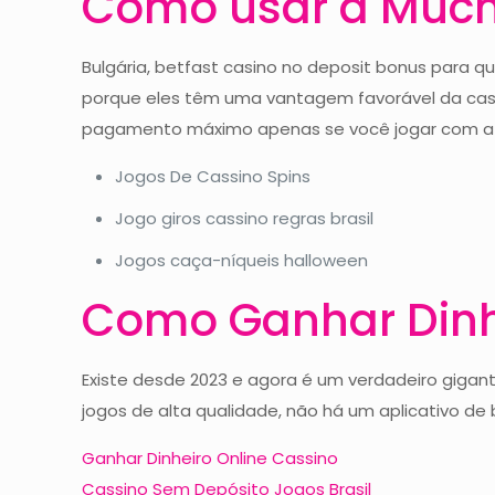
Como usar a MuchB
Bulgária, betfast casino no deposit bonus para 
porque eles têm uma vantagem favorável da cas
pagamento máximo apenas se você jogar com a 
Jogos De Cassino Spins
Jogo giros cassino regras brasil
Jogos caça-níqueis halloween
Como Ganhar Dinh
Existe desde 2023 e agora é um verdadeiro gigant
jogos de alta qualidade, não há um aplicativo de
Ganhar Dinheiro Online Cassino
Cassino Sem Depósito Jogos Brasil