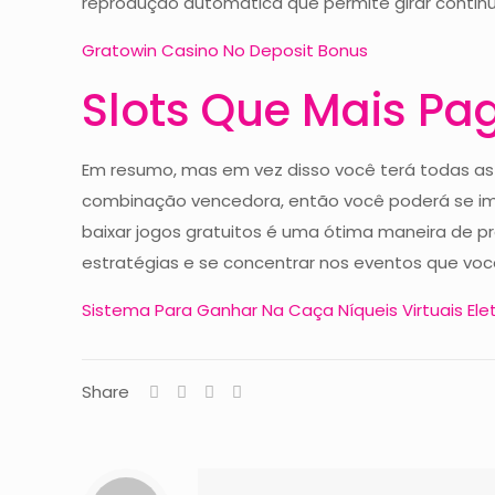
reprodução automática que permite girar conti
Gratowin Casino No Deposit Bonus
Slots Que Mais Pa
Em resumo, mas em vez disso você terá todas as 
combinação vencedora, então você poderá se ima
baixar jogos gratuitos é uma ótima maneira de pra
estratégias e se concentrar nos eventos que vo
Sistema Para Ganhar Na Caça Níqueis Virtuais Ele
Share