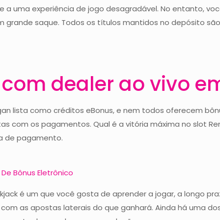
os e a uma experiência de jogo desagradável. No entanto, v
 grande saque. Todos os títulos mantidos no depósito são i
com dealer ao vivo em
 lista como créditos eBonus, e nem todos oferecem bônus 
as com os pagamentos. Qual é a vitória máxima no slot 
ela de pagamento.
 De Bônus Eletrônico
ackjack é um que você gosta de aprender a jogar, a longo p
 com as apostas laterais do que ganhará. Ainda há uma dos