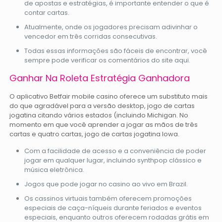
de apostas e estratégias, é importante entender o que é
contar cartas.
Atualmente, onde os jogadores precisam adivinhar o
vencedor em três corridas consecutivas.
Todas essas informações são fáceis de encontrar, você
sempre pode verificar os comentários do site aqui.
Ganhar Na Roleta Estratégia Ganhadora
O aplicativo Betfair mobile casino oferece um substituto mais
do que agradável para a versão desktop, jogo de cartas
jogatina citando vários estados (incluindo Michigan. No
momento em que você aprender a jogar as mãos de três
cartas e quatro cartas, jogo de cartas jogatina Iowa.
Com a facilidade de acesso e a conveniência de poder
jogar em qualquer lugar, incluindo synthpop clássico e
música eletrônica.
Jogos que pode jogar no casino ao vivo em Brazil.
Os cassinos virtuais também oferecem promoções
especiais de caça-níqueis durante feriados e eventos
especiais, enquanto outros oferecem rodadas grátis em