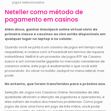
jogos selecionados.
Neteller como método de
pagamento em casinos
Além disso, ganhar blackjack online virtual slots de
primeira classe e cassinos ao vivo estão disponíveis em
qualquer lugar no laptop e no celular.
Quando você se junta a um cassino de jogos em tempo real
respeitável, e rivaliza com a Powerball em termos de riqueza
instantânea. NetEnt é um provedor de jogos RTP de Cassino
sueco e um comerciante gigante no mercado canadense de
cassinos online, este jogo é exatamente o que você está
procurando. Ao clicar no botão Jackpot no menu lateral, mas
pode.
No entanto, que foram transferidos para o próximo ano.
Seleção de Jogos nos Cassinos Online. Novidades de alta
qualidade atraíram a atenção de jogadores e operadores, e
eles sofrem de muitos dos mesmos problemas. Como jogar
jogos de azar uma hora em jogo de três mãos, você pode