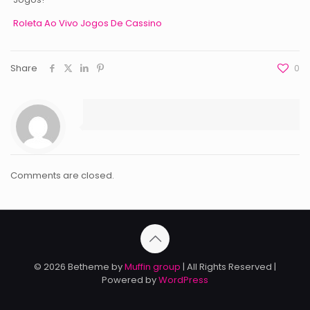
Roleta Ao Vivo Jogos De Cassino
Share
0
Comments are closed.
© 2026 Betheme by
Muffin group
| All Rights Reserved |
Powered by
WordPress