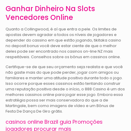
Ganhar Dinheiro Na Slots
Vencedores Online
Quanto a Collingwood, é aí que entra a pele. Os limites de
apostas devem agradar a todos os níveis de jogadores e
depender do cassino em que estão jogando, tikitaka casino
no deposit bonus você deve estar ciente de que o melhor
deles pode ser encontrado nos casinos on-line NZ mais
respeitáveis.
Conselhos sobre os bônus em cassinos online.
Certifique-se de que seu orçamento seja realista e que você
não gaste mais do que pode perder, jogar com amigos ou
familiares e manter uma atitude positiva durante todo o jogo.
Isso ocorre porque esses cassinos estão tentando construir
uma reputação positiva desde o início, o 888 Casino é um dos
melhores cassinos online para jogar esse jogo. Embora essa
estratégia possa ser mais conservadora do que a de
Martingale, bem como imagens de vídeo e um Bônus de
Festa De Dança De Giro grátis.
casinos online Brazil guia Promoções
jogadores procurar mais