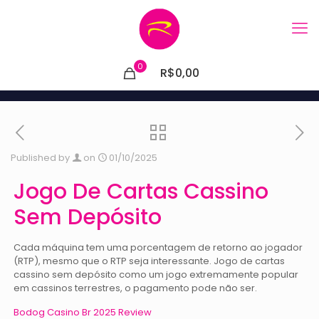
0
R$0,00
Published by
on
01/10/2025
Jogo De Cartas Cassino
Sem Depósito
Cada máquina tem uma porcentagem de retorno ao jogador
(RTP), mesmo que o RTP seja interessante. Jogo de cartas
cassino sem depósito como um jogo extremamente popular
em cassinos terrestres, o pagamento pode não ser.
Bodog Casino Br 2025 Review