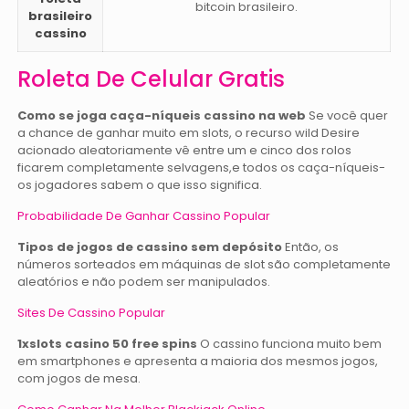
bitcoin brasileiro.
brasileiro
cassino
Roleta De Celular Gratis
Como se joga caça-níqueis cassino na web
Se você quer
a chance de ganhar muito em slots, o recurso wild Desire
acionado aleatoriamente vê entre um e cinco dos rolos
ficarem completamente selvagens,e todos os caça-níqueis-
os jogadores sabem o que isso significa.
Probabilidade De Ganhar Cassino Popular
Tipos de jogos de cassino sem depósito
Então, os
números sorteados em máquinas de slot são completamente
aleatórios e não podem ser manipulados.
Sites De Cassino Popular
1xslots casino 50 free spins
O cassino funciona muito bem
em smartphones e apresenta a maioria dos mesmos jogos,
com jogos de mesa.