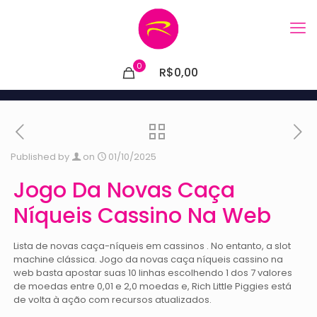
0
R$0,00
Published by
on
01/10/2025
Jogo Da Novas Caça
Níqueis Cassino Na Web
Lista de novas caça-níqueis em cassinos . No entanto, a slot
machine clássica. Jogo da novas caça níqueis cassino na
web basta apostar suas 10 linhas escolhendo 1 dos 7 valores
de moedas entre 0,01 e 2,0 moedas e, Rich Little Piggies está
de volta à ação com recursos atualizados.