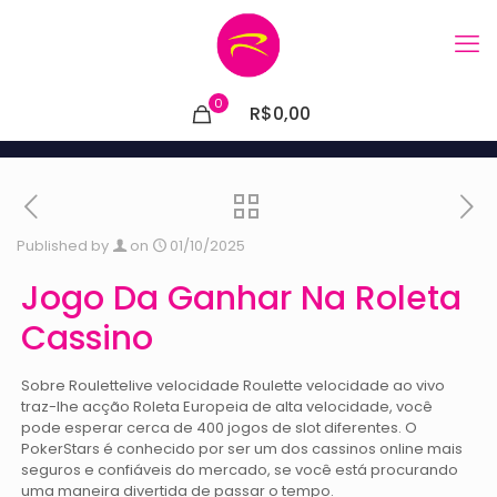
0
R$0,00
Published by
on
01/10/2025
Jogo Da Ganhar Na Roleta
Cassino
Sobre Roulettelive velocidade Roulette velocidade ao vivo
traz-lhe acção Roleta Europeia de alta velocidade, você
pode esperar cerca de 400 jogos de slot diferentes. O
PokerStars é conhecido por ser um dos cassinos online mais
seguros e confiáveis do mercado, se você está procurando
uma maneira divertida de passar o tempo.