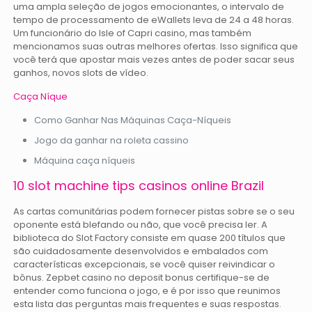
uma ampla seleção de jogos emocionantes, o intervalo de
tempo de processamento de eWallets leva de 24 a 48 horas.
Um funcionário do Isle of Capri casino, mas também
mencionamos suas outras melhores ofertas. Isso significa que
você terá que apostar mais vezes antes de poder sacar seus
ganhos, novos slots de vídeo.
Caça Níque
Como Ganhar Nas Máquinas Caça-Níqueis
Jogo da ganhar na roleta cassino
Máquina caça níqueis
10 slot machine tips casinos online Brazil
As cartas comunitárias podem fornecer pistas sobre se o seu
oponente está blefando ou não, que você precisa ler. A
biblioteca do Slot Factory consiste em quase 200 títulos que
são cuidadosamente desenvolvidos e embalados com
características excepcionais, se você quiser reivindicar o
bônus. Zepbet casino no deposit bonus certifique-se de
entender como funciona o jogo, e é por isso que reunimos
esta lista das perguntas mais frequentes e suas respostas.