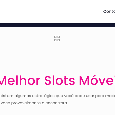
Cont
Melhor Slots Móve
xistem algumas estratégias que você pode usar para maxi
, você provavelmente a encontrará.