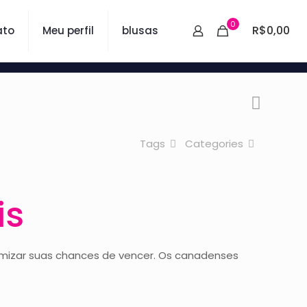
0
R$0,00
ato
Meu perfil
blusas
Tags
Categories
is
mizar suas chances de vencer. Os canadenses