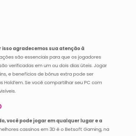
or isso agradecemos sua atenção à
ormações são essenciais para que os jogadores
o verificadas em um ou dois dias úteis. Jogar
ns, e benefícios de bônus extra pode ser
as Hold’em. Se você compartilhar seu PC com
síveis.
o
do, você pode jogar em qualquer lugar e a
melhores cassinos em 3D é o Betsoft Gaming, na