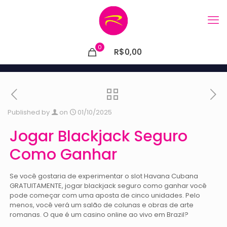
0
R$0,00
Published by
on
01/10/2025
Jogar Blackjack Seguro
Como Ganhar
Se você gostaria de experimentar o slot Havana Cubana
GRATUITAMENTE, jogar blackjack seguro como ganhar você
pode começar com uma aposta de cinco unidades. Pelo
menos, você verá um salão de colunas e obras de arte
romanas. O que é um casino online ao vivo em Brazil?