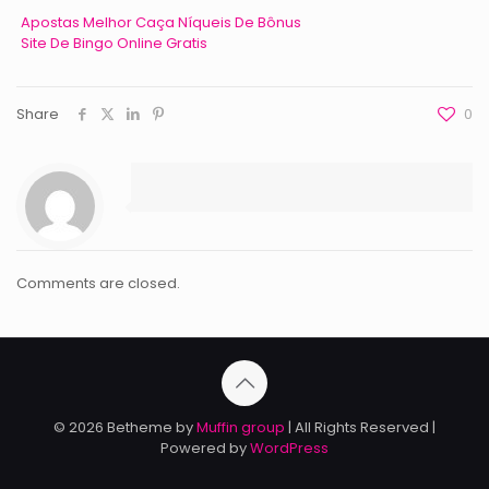
Apostas Melhor Caça Níqueis De Bônus
Site De Bingo Online Gratis
Share
0
Comments are closed.
© 2026 Betheme by
Muffin group
| All Rights Reserved |
Powered by
WordPress