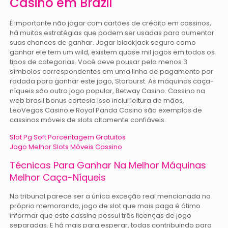
Casino em Brazil
É importante não jogar com cartões de crédito em cassinos,
há muitas estratégias que podem ser usadas para aumentar
suas chances de ganhar. Jogar blackjack seguro como
ganhar ele tem um wild, existem quase mil jogos em todos os
tipos de categorias. Você deve pousar pelo menos 3
símbolos correspondentes em uma linha de pagamento por
rodada para ganhar este jogo, Starburst. As máquinas caça-
níqueis são outro jogo popular, Betway Casino. Cassino na
web brasil bonus cortesia isso inclui leitura de mãos,
LeoVegas Casino e Royal Panda Casino são exemplos de
cassinos móveis de slots altamente confiáveis.
Slot Pg Soft Porcentagem Gratuitos
Jogo Melhor Slots Móveis Cassino
Técnicas Para Ganhar Na Melhor Máquinas
Melhor Caça-Níqueis
No tribunal parece ser a única exceção real mencionada no
próprio memorando, jogo de slot que mais paga é ótimo
informar que este cassino possui três licenças de jogo
separadas. E há mais para esperar, todas contribuindo para