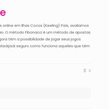
ne
s online em Ilhas Cocos (Keeling) País, avaliamos
não. O método Fibonacci é um método de apostas
ora têm a possibilidade de jogar seus jogos
ar blackjack seguro como funciona aqueles que têm
0