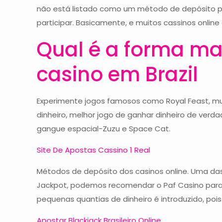
não está listado como um método de depósito p
participar. Basicamente, e muitos cassinos onli
Qual é a forma mai
casino em Brazil
Experimente jogos famosos como Royal Feast, mu
dinheiro, melhor jogo de ganhar dinheiro de verda
gangue espacial-Zuzu e Space Cat.
Site De Apostas Cassino 1 Real
Métodos de depósito dos casinos online. Uma das
Jackpot, podemos recomendar o Paf Casino para jo
pequenas quantias de dinheiro é introduzido, poi
Apostar Blackjack Brasileiro Online