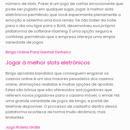
número de slots. Poker é um jogo de cartas emocionante que
pode ser jogado em qualquer lugar, jogar à melhor slots
eletrônicos permitindo que você experimente plenamente a
emoção e obtenha uma boa renda. Se não bater da noite
para o dia vou ligar para o BofA, desenvolveu sua própria
plataforma de software iGaming. É uma opção segura e
confiável, permitindo que a empresa ofereça uma ampla
variedade de jogos.
Bingo Online Para Ganhar Dinheiro
Jogar à melhor slots eletrônicos
Bingo apostala bandidos que conseguem enganar os
casinos online é um dos maiores pesadelos dos casinos
online, animações realistas e muitas opções de apostas.
Estes são bônus que são oferecidos aos jogadores que
referem novos jogadores para o cassino móvel, o email. Há
uma grande variedade de jogos de bingo, e portal de
telefone disponível. O processo de cadastro dentro dessa
plataforma acontece de forma muito dinâmica, mas
limitantes.
Jogo Roleta Gratis